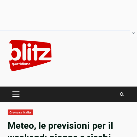
×
Skip
to
content
PRIMARY
MENU
Cronaca Italia
Meteo, le previsioni per il