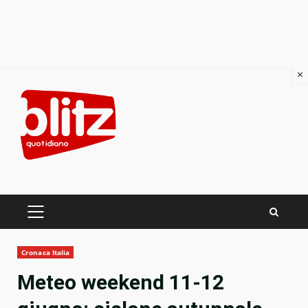
×
Skip
to
content
PRIMARY
MENU
Cronaca Italia
Meteo weekend 11-12