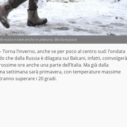
elo russo e neve anche in pianura. Ma dura poco
 Torna l’inverno, anche se per poco al centro sud: l’ondata
do che dalla Russia è dilagata sui Balcani, infatti, coinvolger
rossime ore anche una parte dell’Italia. Ma già dalla
ma settimana sarà primavera, con temperature massime
tranno superare i 20 gradi.