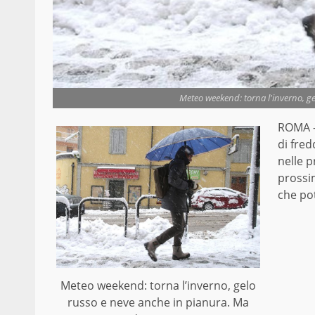
Meteo weekend: torna l'inverno, g
ROMA –
di fred
nelle p
prossi
che po
Meteo weekend: torna l’inverno, gelo
russo e neve anche in pianura. Ma