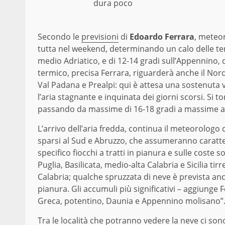
dura poco
Secondo le
previsioni
di
Edoardo Ferrara
, meteor
tutta nel weekend, determinando un calo delle te
medio Adriatico, e di 12-14 gradi sull’Appennino,
termico, precisa Ferrara, riguarderà anche il N
Val Padana e Prealpi: qui è attesa una sostenuta
l’aria stagnante e inquinata dei giorni scorsi. Si 
passando da massime di 16-18 gradi a massime anc
L’arrivo dell’aria fredda, continua il meteorolo
sparsi al Sud e Abruzzo, che assumeranno carattere
specifico fiocchi a tratti in pianura e sulle coste 
Puglia, Basilicata, medio-alta Calabria e Sicilia tir
Calabria; qualche spruzzata di neve è prevista an
pianura. Gli accumuli più significativi – aggiunge Fer
Greca, potentino, Daunia e Appennino molisano”
Tra le località che potranno vedere la neve ci so