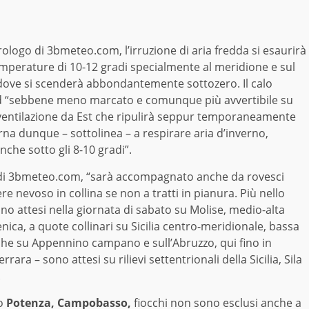
ologo di 3bmeteo.com, l’irruzione di aria fredda si esaurirà
mperature di 10-12 gradi specialmente al meridione e sul
 dove si scenderà abbondantemente sottozero. Il calo
ord “sebbene meno marcato e comunque più avvertibile su
 ventilazione da Est che ripulirà seppur temporaneamente
torna dunque – sottolinea – a respirare aria d’inverno,
he sotto gli 8-10 gradi”.
go di 3bmeteo.com, “sarà accompagnato anche da rovesci
 nevoso in collina se non a tratti in pianura. Più nello
sono attesi nella giornata di sabato su Molise, medio-alta
renica, a quote collinari su Sicilia centro-meridionale, bassa
che su Appennino campano e sull’Abruzzo, qui fino in
rara – sono attesi su rilievi settentrionali della Sicilia, Sila
.
no
Potenza, Campobasso,
fiocchi non sono esclusi anche a