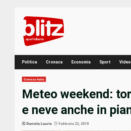
Skip
to
content
Politica
Cronaca
Economia
Sport
Video
Cronaca Italia
Meteo weekend: torn
e neve anche in pia
Daniela Lauria
Febbraio 22, 2019