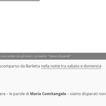
 una serata con gli amici. La madre: "Siamo disperati"
e scomparso da Barletta
nella notte tra sabato e domenica
ere – le parole di
Maria Comitangelo
– siamo disperati non