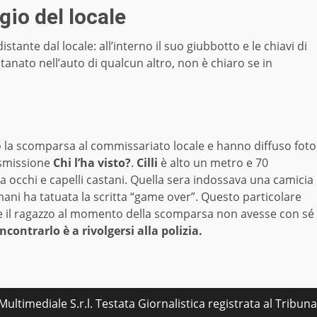
gio del locale
stante dal locale: all’interno il suo giubbotto e le chiavi di
tanato nell’auto di qualcun altro, non è chiaro se in
o la scomparsa al commissariato locale e hanno diffuso foto
rasmissione
Chi l’ha visto?
.
Cilli
è alto un metro e 70
a occhi e capelli castani. Quella sera indossava una camicia
 mani ha tatuata la scritta “game over”. Questo particolare
 il ragazzo al momento della scomparsa non avesse con sé
contrarlo è a rivolgersi alla polizia.
ultimediale S.r.l. Testata Giornalistica registrata al Tribu