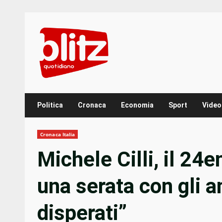
Skip
to
content
Politica
Cronaca
Economia
Sport
Video
Cronaca Italia
Michele Cilli, il 2
una serata con gli 
disperati”