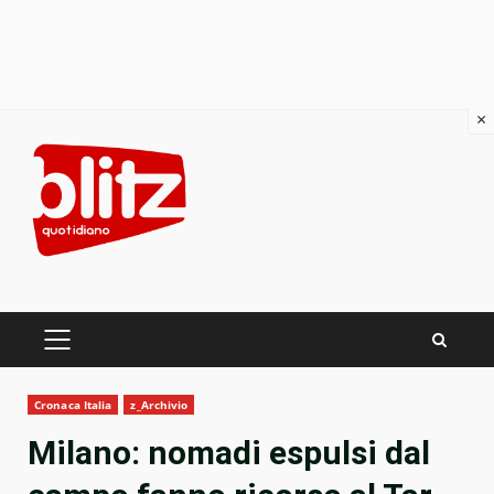
×
Skip
to
content
PRIMARY
MENU
Cronaca Italia
z_Archivio
Milano: nomadi espulsi dal