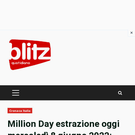
×
Skip
to
content
PRIMARY
MENU
Cronaca Italia
Million Day estrazione oggi