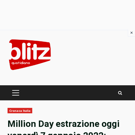
×
Skip
to
content
PRIMARY
MENU
Cronaca Italia
Million Day estrazione oggi