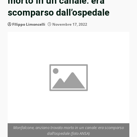
morto in un canale: era
scomparso dall’ospedale
FIlippo Limoncelli
Novembre 17, 2022
Monfalcone, anziano trovato morto in un canale: era scomparso
dall’ospedale (foto ANSA)