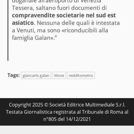
doganale all’aeroporto di Venezia
Tessera, saltano fuori documenti di
compravendite societarie nel sud est
asiatico
. Nessuna delle quali è intestata
a Venuti, ma sono «riconducibili alla
famiglia Galan».”
Tags:
giancarlo galan
Mose
redditometro
Copyright 2025 © Società Editrice Multimediale S.r.l.
Testata Giornalistica registrata al Tribunale di Roma al
n°805 del 14/12/2021