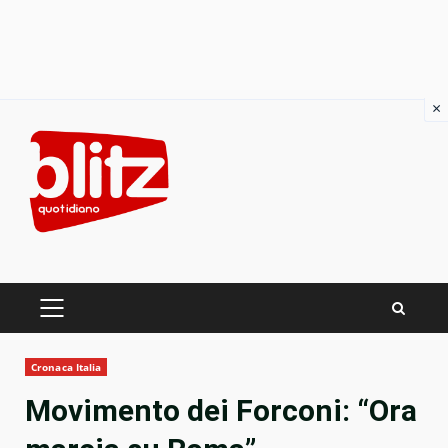
×
Skip
to
content
PRIMARY
MENU
Cronaca Italia
Movimento dei Forconi: “Ora