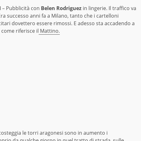
 – Pubblicità con
Belen Rodriguez
in lingerie. Il traffico va
. Era successo anni fa a Milano, tanto che i cartelloni
citari dovettero essere rimossi. E adesso sta accadendo a
 come riferisce il
Mattino.
osteggia le torri aragonesi sono in aumento i
io da qualche giorno in quel tratto di strada, sulle