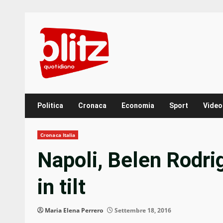
Skip
to
content
Politica
Cronaca
Economia
Sport
Video
Cronaca Italia
Napoli, Belen Rodrig
in tilt
Maria Elena Perrero
Settembre 18, 2016