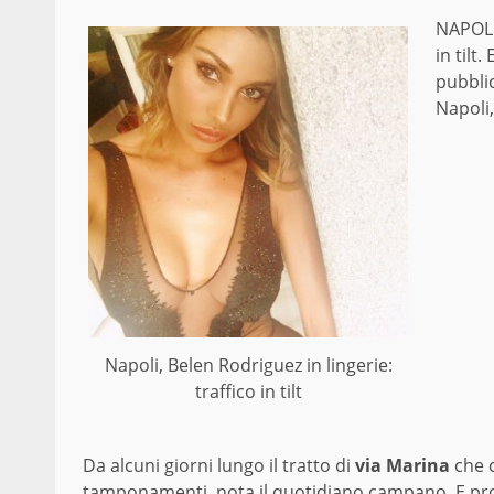
NAPOLI
in tilt
pubbli
Napoli,
Napoli, Belen Rodriguez in lingerie:
traffico in tilt
Da alcuni giorni lungo il tratto di
via Marina
che c
tamponamenti, nota il quotidiano campano. E propr