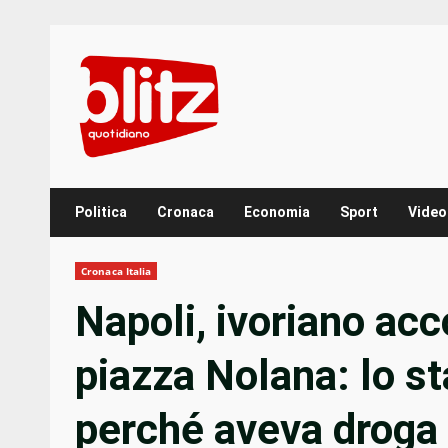
Skip
to
content
Politica
Cronaca
Economia
Sport
Video
Cronaca Italia
Napoli, ivoriano acco
piazza Nolana: lo s
perché aveva droga