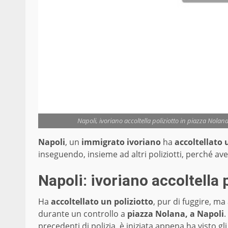
Napoli, ivoriano accoltella poliziotto in piazza Nola
Napoli
, un
immigrato ivoriano
ha
accoltellato 
inseguendo, insieme ad altri poliziotti, perché av
Napoli: ivoriano accoltella 
Ha
accoltellato un poliziotto
, pur di fuggire, ma
durante un controllo a
piazza Nolana, a Napoli
.
precedenti di polizia, è iniziata appena ha visto gl