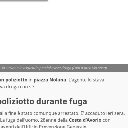
na: lo stavano inseguendo perché aveva droga (Foto d'archivio Ansa)
un poliziotto
in
piazza Nolana
. L’agente lo stava
eva droga con sé.
poliziotto durante fuga
 alla fine è stato comunque arrestato. E’ accaduto ieri sera,
 La fuga dell’uomo, 28enne della
Costa d’Avorio
con
i agenti dell’Ufficio Prevenzione Generale.