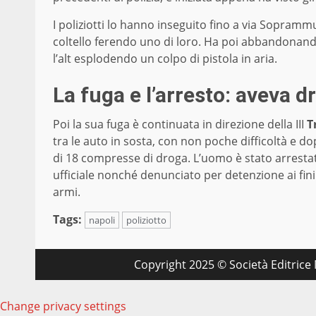
I poliziotti lo hanno inseguito fino a via Sopram
coltello ferendo uno di loro. Ha poi abbandonand
l’alt esplodendo un colpo di pistola in aria.
La fuga e l’arresto: aveva d
Poi la sua fuga è continuata in direzione della III
T
tra le auto in sosta, con non poche difficoltà e d
di 18 compresse di droga. L’uomo è stato arrestat
ufficiale nonché denunciato per detenzione ai fini
armi.
Tags:
napoli
poliziotto
Copyright 2025 © Società Editrice M
Change privacy settings