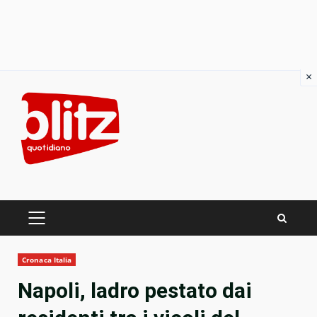
×
Skip
to
content
PRIMARY
MENU
Cronaca Italia
Napoli, ladro pestato dai