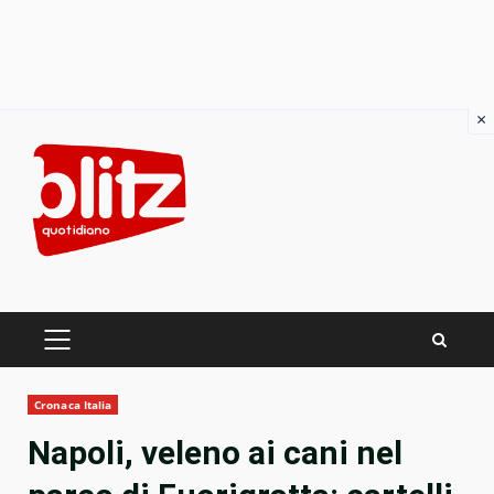
×
Skip
to
content
PRIMARY
MENU
Cronaca Italia
Napoli, veleno ai cani nel