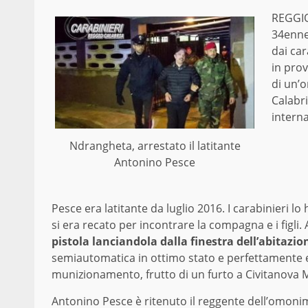
REGGIO
34enne,
dai ca
in prov
di un’o
Calabri
interna
Ndrangheta, arrestato il latitante
Antonino Pesce
Pesce era latitante da luglio 2016. I carabinieri
si era recato per incontrare la compagna e i figli. 
pistola lanciandola dalla finestra dell’abitazio
semiautomatica in ottimo stato e perfettamente ef
munizionamento, frutto di un furto a Civitanova 
Antonino Pesce è ritenuto il reggente dell’omoni