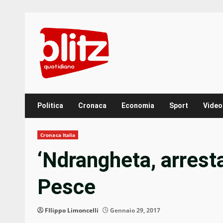
Skip
to
content
Politica
Cronaca
Economia
Sport
Video
Cronaca Italia
‘Ndrangheta, arresta
Pesce
FIlippo Limoncelli
Gennaio 29, 2017