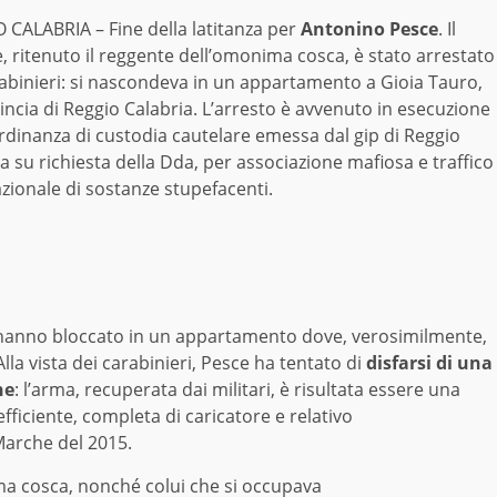
 CALABRIA – Fine della latitanza per
Antonino Pesce
. Il
 ritenuto il reggente dell’omonima cosca, è stato arrestato
rabinieri: si nascondeva in un appartamento a Gioia Tauro,
incia di Reggio Calabria. L’arresto è avvenuto in esecuzione
rdinanza di custodia cautelare emessa dal gip di Reggio
a su richiesta della Dda, per associazione mafiosa e traffico
zionale di sostanze stupefacenti.
 lo hanno bloccato in un appartamento dove, verosimilmente,
Alla vista dei carabinieri, Pesce ha tentato di
disfarsi di una
ne
: l’arma, recuperata dai militari, è risultata essere una
ficiente, completa di caricatore e relativo
Marche del 2015.
ma cosca, nonché colui che si occupava