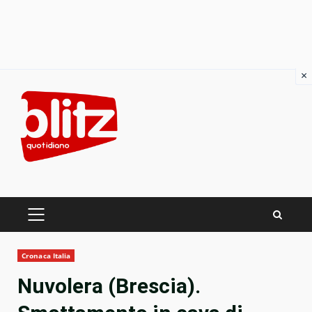
×
Skip
to
content
PRIMARY
MENU
Cronaca Italia
Nuvolera (Brescia).