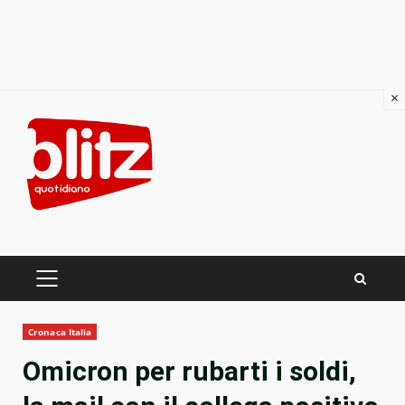
×
Skip
to
content
PRIMARY
MENU
Cronaca Italia
Omicron per rubarti i soldi,