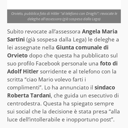
Orvieto, pubblica foto di Hitler "al telefono con Draghi": revocate le
deleghe all'assessora (già sospesa dalla Lega)
Subito revocate all’assessora
Angela Maria
Sartini
(già sospesa dalla Lega) le deleghe a
lei assegnate nella
Giunta comunale di
Orvieto
dopo che questa ha pubblicato sul
suo profilo Facebook personale una
foto di
Adolf Hitler
sorridente e al telefono con la
scritta “ciao Mario volevo farti i
complimenti”. Lo ha annunciato il
sindaco
Roberta Tardani
, che guida un esecutivo di
centrodestra. Questa ha spiegato sempre
sui social che la decisione è stata presa “alla
luce dell’intollerabile e inopportuno post”.