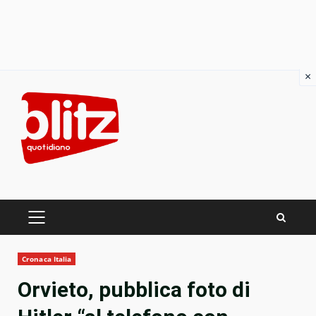
×
Skip
to
content
PRIMARY
MENU
Cronaca Italia
Orvieto, pubblica foto di