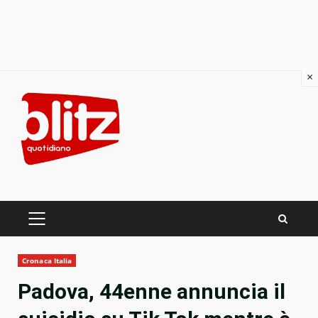
×
Skip
to
content
PRIMARY
MENU
Cronaca Italia
Padova, 44enne annuncia il