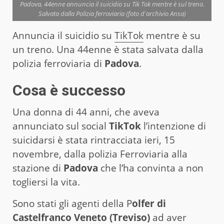
Padova, 44enne annuncia il suicidio su Tik Tok mentre è sul treno.
Salvata dalla Polizia ferroviaria (foto d'archivio Ansa)
Annuncia il suicidio su
TikTok
mentre è su
un treno. Una 44enne è stata salvata dalla
polizia ferroviaria di
Padova
.
Cosa è successo
Una donna di 44 anni, che aveva
annunciato sul social
TikTok
l’intenzione di
suicidarsi è stata rintracciata ieri, 15
novembre, dalla polizia Ferroviaria alla
stazione di
Padova
che l’ha convinta a non
togliersi la vita.
Sono stati gli agenti della P
olfer di
Castelfranco Veneto (Treviso)
ad aver