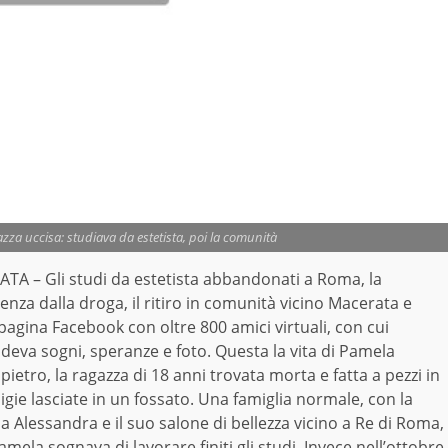
zza uccisa: studiava da estetista, poi la comunità
TA – Gli studi da estetista abbandonati a Roma, la
nza dalla droga, il ritiro in comunità vicino Macerata e
pagina Facebook con oltre 800 amici virtuali, con cui
deva sogni, speranze e foto. Questa la vita di Pamela
ietro, la ragazza di 18 anni trovata morta e fatta a pezzi in
igie lasciate in un fossato. Una famiglia normale, con la
Alessandra e il suo salone di bellezza vicino a Re di Roma,
mela sognava di lavorare finiti gli studi. Invece nell’ottobre