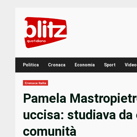
Skip
to
content
Politica
Cronaca
Economia
Sport
Video
Cronaca Italia
Pamela Mastropietro
uccisa: studiava da 
comunità