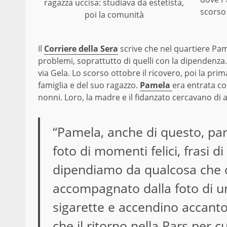
ragazza uccisa: studiava da estetista,
scorso 
poi la comunità
Il
Corriere della Sera
scrive che nel quartiere Pam
problemi, soprattutto di quelli con la dipendenza.
via Gela. Lo scorso ottobre il ricovero, poi la pri
famiglia e del suo ragazzo.
Pamela
era entrata cos
nonni. Loro, la madre e il fidanzato cercavano di a
“Pamela, anche di questo, pa
foto di momenti felici, frasi d
dipendiamo da qualcosa che ci
accompagnato dalla foto di una
sigarette e accendino accanto.
che il ritorno nella Pars per 