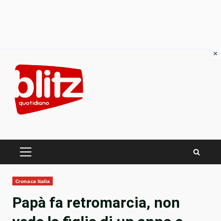
×
Skip
to
content
PRIMARY
MENU
Cronaca Italia
Papà fa retromarcia, non