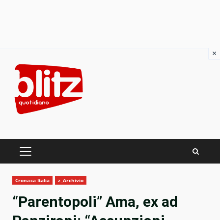
×
Skip
to
content
PRIMARY
MENU
Cronaca Italia
z_Archivio
“Parentopoli” Ama, ex ad