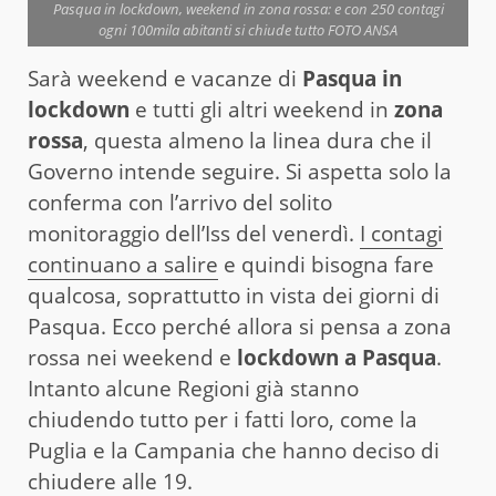
Pasqua in lockdown, weekend in zona rossa: e con 250 contagi
ogni 100mila abitanti si chiude tutto FOTO ANSA
Sarà weekend e vacanze di
Pasqua in
lockdown
e tutti gli altri weekend in
zona
rossa
, questa almeno la linea dura che il
Governo intende seguire. Si aspetta solo la
conferma con l’arrivo del solito
monitoraggio dell’Iss del venerdì.
I contagi
continuano a salire
e quindi bisogna fare
qualcosa, soprattutto in vista dei giorni di
Pasqua. Ecco perché allora si pensa a zona
rossa nei weekend e
lockdown a Pasqua
.
Intanto alcune Regioni già stanno
chiudendo tutto per i fatti loro, come la
Puglia e la Campania che hanno deciso di
chiudere alle 19.