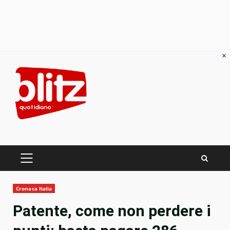
×
Skip
to
content
PRIMARY
MENU
Cronaca Italia
Patente, come non perdere i