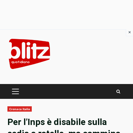
×
Skip
to
content
PRIMARY
MENU
Cronaca Italia
Per l’Inps è disabile sulla