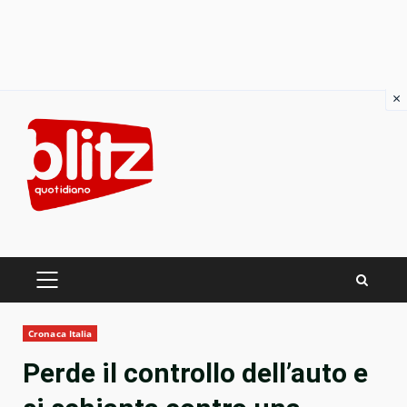
×
Skip
to
content
PRIMARY
MENU
Cronaca Italia
Perde il controllo dell’auto e