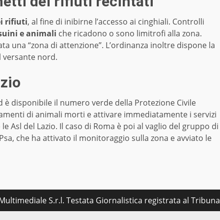
ti dei rifiuti recintati
 rifiuti
, al fine di inibirne l’accesso ai cinghiali. Controlli
suini e animali
che ricadono o sono limitrofi alla zona.
cata una “zona di attenzione”. L’ordinanza inoltre dispone la
al versante nord.
azio
d è disponibile il numero verde della Protezione Civile
vamenti di animali morti e attivare immediatamente i servizi
e le Asl del Lazio. Il caso di Roma è poi al vaglio del gruppo di
 Psa, che ha attivato il monitoraggio sulla zona e avviato le
ultimediale S.r.l. Testata Giornalistica registrata al Tribu