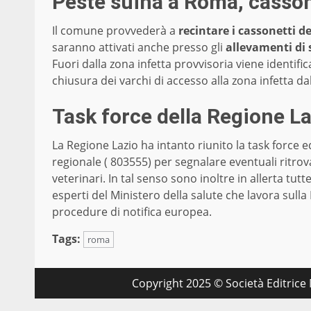
Peste suina a Roma, cassonet
Il comune provvederà a
recintare i cassonetti dei
saranno attivati anche presso gli
allevamenti di 
Fuori dalla zona infetta provvisoria viene identifi
chiusura dei varchi di accesso alla zona infetta d
Task force della Regione L
La Regione Lazio ha intanto riunito la task force e
regionale ( 803555) per segnalare eventuali ritro
veterinari. In tal senso sono inoltre in allerta tutt
esperti del Ministero della salute che lavora sulla
procedure di notifica europea.
Tags:
roma
Copyright 2025 © Società Editrice M