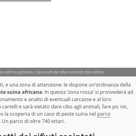
 dell'Insugherata. Cassonetti dei rifiuti recintati (foto ANSA)
i, e una zona di attenzione: le dispone un’ordinanza della
ste suina africana
. In questa ‘zona rossa’ si provvederà ad
ionamento e analisi di eventuali carcasse e al loro
artelli e sarà vietato dare cibo agli animali, fare pic nic,
o la scoperta di un caso di peste suina nel
parco
a. Un parco di oltre 740 ettari.