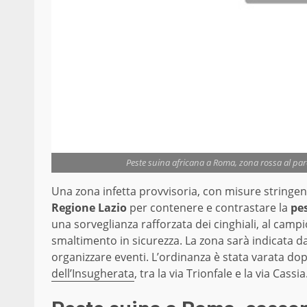
Peste suina africana a Roma, zona rossa al parco
Una zona infetta provvisoria, con misure stringent
Regione Lazio
per contenere e contrastare la
pe
una sorveglianza rafforzata dei cinghiali, al camp
smaltimento in sicurezza. La zona sarà indicata da c
organizzare eventi. L’ordinanza è stata varata dop
dell’Insugherata
, tra la via Trionfale e la via Cassi