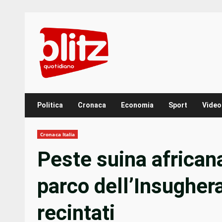
Skip
to
content
Politica
Cronaca
Economia
Sport
Video
Cronaca Italia
Peste suina african
parco dell’Insughera
recintati