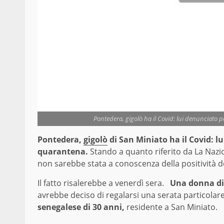
Pontedera, gigolò ha il Covid: lui denunciato p
Pontedera,
gigolò
di San Miniato ha il Covid: l
quarantena.
Stando a quanto riferito da La Nazio
non sarebbe stata a conoscenza della positività de
Il fatto risalerebbe a venerdì sera.
Una donna di 
avrebbe deciso di regalarsi una serata particol
senegalese di 30 anni,
residente a San Miniato.