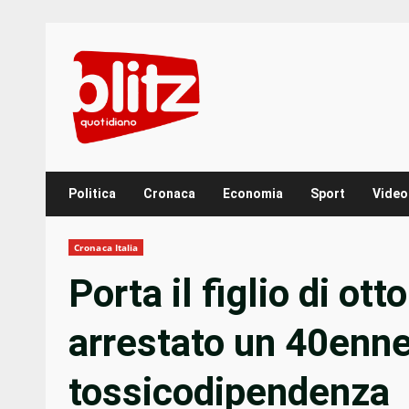
Skip
to
content
Politica
Cronaca
Economia
Sport
Video
Cronaca Italia
Porta il figlio di ot
arrestato un 40enne
tossicodipendenza