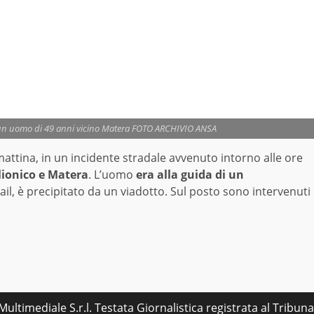
to un uomo di 49 anni vicino Matera FOTO ARCHIVIO ANSA
attina, in un incidente stradale avvenuto intorno alle ore
lionico e Matera
. L’uomo
era alla guida di un
il, è precipitato da un viadotto. Sul posto sono intervenuti
ultimediale S.r.l. Testata Giornalistica registrata al Tribu