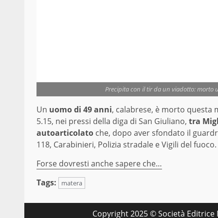
Precipita con il tir da un viadotto: mor
Un
uomo di 49 anni
, calabrese, è morto questa m
5.15, nei pressi della diga di San Giuliano,
tra Mig
autoarticolato
che, dopo aver sfondato il guardra
118, Carabinieri, Polizia stradale e Vigili del fuoco.
Forse dovresti anche sapere che…
Tags:
matera
Copyright 2025 © Società Editrice M