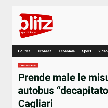
Skip
to
content
Politica
Cronaca
Economia
Sport
Video
Cronaca Italia
Prende male le misu
autobus “decapitato
Cagliari