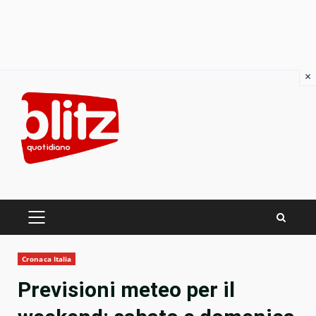
×
Skip
to
content
PRIMARY
MENU
Cronaca Italia
Previsioni meteo per il