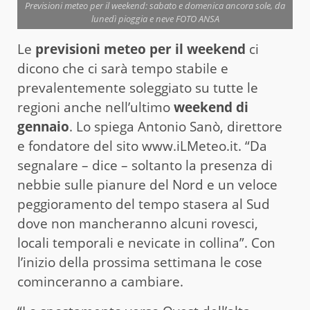
Previsioni meteo per il weekend: sabato e domenica ancora sole, da
lunedì pioggia e neve FOTO ANSA
Le
previsioni meteo per il weekend
ci
dicono che ci sarà tempo stabile e
prevalentemente soleggiato su tutte le
regioni anche nell’ultimo
weekend di
gennaio
. Lo spiega Antonio Sanò, direttore
e fondatore del sito www.iLMeteo.it. “Da
segnalare – dice – soltanto la presenza di
nebbie sulle pianure del Nord e un veloce
peggioramento del tempo stasera al Sud
dove non mancheranno alcuni rovesci,
locali temporali e nevicate in collina”. Con
l’inizio della prossima settimana le cose
cominceranno a cambiare.