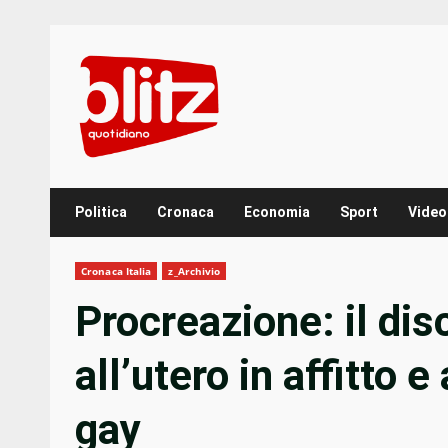
Skip
to
content
Politica
Cronaca
Economia
Sport
Video
Cronaca Italia
z_Archivio
Procreazione: il di
all’utero in affitto 
gay