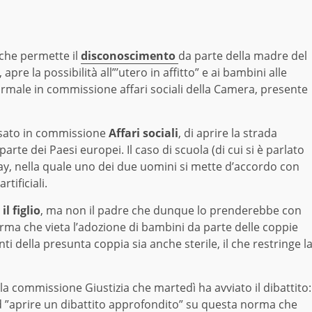
che permette il
disconoscimento
da parte della madre del
, apre la possibilità all”’utero in affitto” e ai bambini alle
ormale in commissione affari sociali della Camera, presente
ensato in commissione
Affari sociali
, di aprire la strada
r parte dei Paesi europei. Il caso di scuola (di cui si è parlato
gay, nella quale uno dei due uomini si mette d’accordo con
ificiali.
l figlio
, ma non il padre che dunque lo prenderebbe con
norma che vieta l’adozione di bambini da parte delle coppie
della presunta coppia sia anche sterile, il che restringe l
lla commissione Giustizia che martedì ha avviato il dibattito:
d ”aprire un dibattito approfondito” su questa norma che