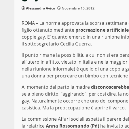
Alessandro Avico
Novembre 15, 2012
ROMA – La norma approvata la scorsa settimana 
figlio ottenuto mediante
procreazione artificiale
coppie gay. E’ quanto emerso in una riunione inf
il sottosegretario Cecilia Guerra.
Il punto rimane la possibilità, a cui non si era p
all’utero in affitto, vietato in Italia e nella maggio
nella riunione informale) è quello di una coppia 
una donna per procreare un bimbo con tecniche art
Al momento del parto la madre
disconoscerebbe i
se a pieno diritto, ”aggirando”, per così dire, la 
gay. Naturalmente occorre che uno dei componenti 
casistica. Ma la preoccupazione è aprire il varco.
La commissione Affari sociali aspetta il parere de
la relatrice
Anna Rossomando (Pd)
ha invitato a