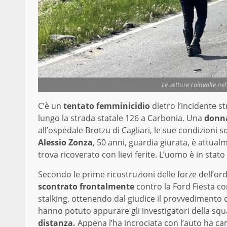
Le vetture coinvolte ne
C’è un
tentato femminicidio
dietro l’incidente s
lungo la strada statale 126 a Carbonia. Una
donna
all’ospedale Brotzu di Cagliari, le sue condizioni
Alessio Zonza
, 50 anni, guardia giurata, è attua
trova ricoverato con lievi ferite. L’uomo è in stat
Secondo le prime ricostruzioni delle forze dell’ord
scontrato frontalmente
contro la Ford Fiesta c
stalking, ottenendo dal giudice il provvedimento c
hanno potuto appurare gli investigatori della squa
distanza.
Appena l’ha incrociata con l’auto ha ca