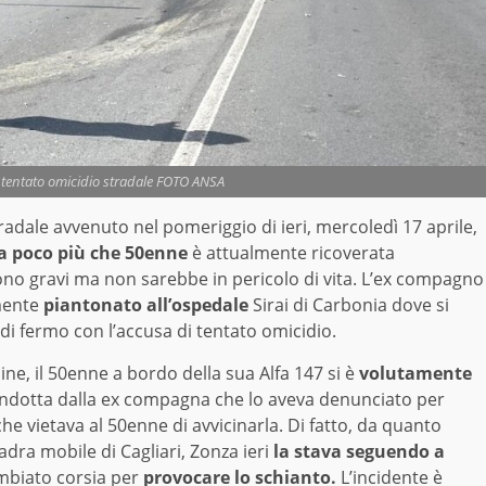
l tentato omicidio stradale FOTO ANSA
tradale avvenuto nel pomeriggio di ieri, mercoledì 17 aprile,
 poco più che 50enne
è attualmente ricoverata
 sono gravi ma non sarebbe in pericolo di vita. L’ex compagno
lmente
piantonato all’ospedale
Sirai di Carbonia dove si
o di fermo con l’accusa di tentato omicidio.
ine, il 50enne a bordo della sua Alfa 147 si è
volutamente
ondotta dalla ex compagna che lo aveva denunciato per
he vietava al 50enne di avvicinarla. Di fatto, da quanto
dra mobile di Cagliari, Zonza ieri
la stava seguendo a
mbiato corsia per
provocare lo schianto.
L’incidente è