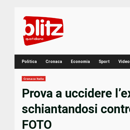
Skip
to
content
Politica
Cronaca
Economia
Sport
Video
Cronaca Italia
Prova a uccidere l
schiantandosi contro
FOTO