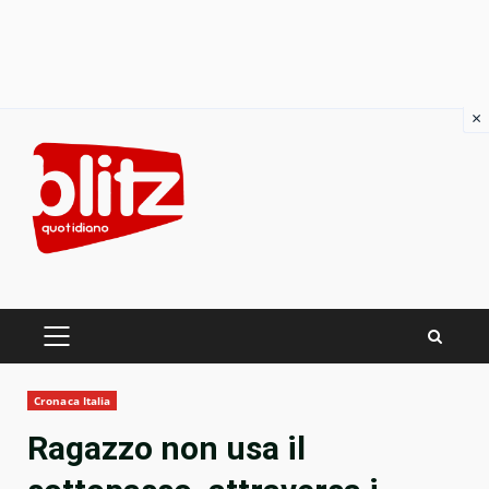
×
Skip
to
content
PRIMARY
MENU
Cronaca Italia
Ragazzo non usa il