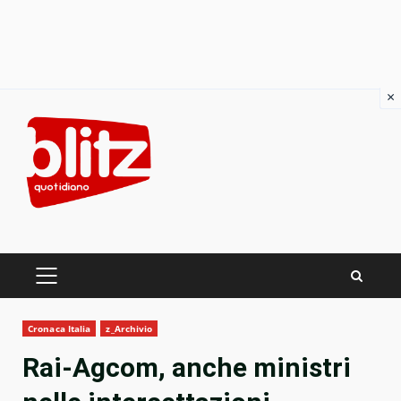
×
Skip
to
content
PRIMARY
MENU
Cronaca Italia
z_Archivio
Rai-Agcom, anche ministri