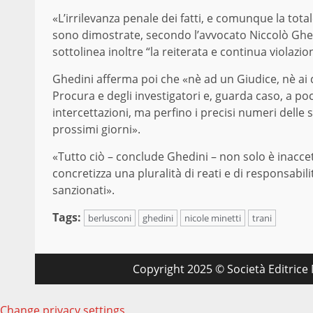
«L’irrilevanza penale dei fatti, e comunque la tot
sono dimostrate, secondo l’avvocato Niccolò Ghedin
sottolinea inoltre “la reiterata e continua violazio
Ghedini afferma poi che «nè ad un Giudice, nè ai d
Procura e degli investigatori e, guarda caso, a poc
intercettazioni, ma perfino i precisi numeri delle 
prossimi giorni».
«Tutto ciò – conclude Ghedini – non solo è inaccet
concretizza una pluralità di reati e di responsabi
sanzionati».
Tags:
berlusconi
ghedini
nicole minetti
trani
Copyright 2025 © Società Editrice M
Change privacy settings