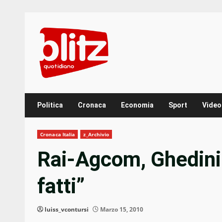
Skip
to
content
Politica
Cronaca
Economia
Sport
Video
Cronaca Italia
z_Archivio
Rai-Agcom, Ghedini:
fatti”
luiss_vcontursi
Marzo 15, 2010