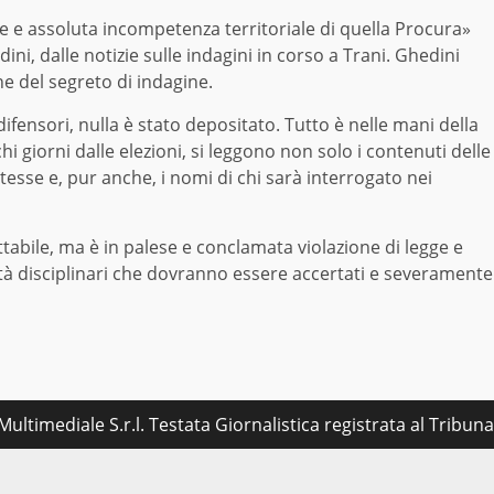
ale e assoluta incompetenza territoriale di quella Procura»
i, dalle notizie sulle indagini in corso a Trani. Ghedini
ne del segreto di indagine.
ifensori, nulla è stato depositato. Tutto è nelle mani della
hi giorni dalle elezioni, si leggono non solo i contenuti delle
stesse e, pur anche, i nomi di chi sarà interrogato nei
tabile, ma è in palese e conclamata violazione di legge e
lità disciplinari che dovranno essere accertati e severamente
ultimediale S.r.l. Testata Giornalistica registrata al Tribu