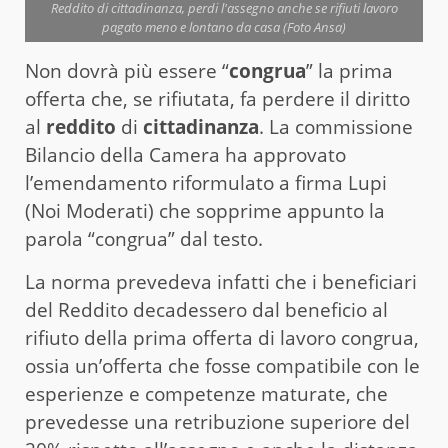
Reddito di cittadinanza, perdi l'assegno anche se rifiuti lavoro
pagato meno e lontano da casa (Foto Ansa)
Non dovrà più essere “
congrua
” la prima
offerta che, se rifiutata, fa perdere il diritto
al
reddito
di
cittadinanza
. La commissione
Bilancio della Camera ha approvato
l’emendamento riformulato a firma Lupi
(Noi Moderati) che sopprime appunto la
parola “congrua” dal testo.
La norma prevedeva infatti che i beneficiari
del Reddito decadessero dal beneficio al
rifiuto della prima offerta di lavoro congrua,
ossia un’offerta che fosse compatibile con le
esperienze e competenze maturate, che
prevedesse una retribuzione superiore del