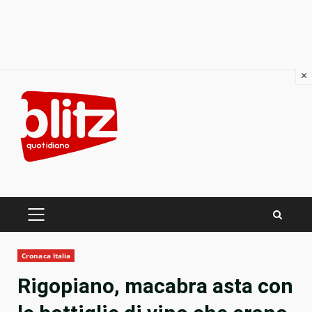
×
Skip
to
content
PRIMARY
MENU
Cronaca Italia
Rigopiano, macabra asta con