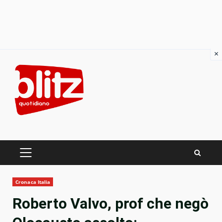
×
Skip
to
content
PRIMARY
MENU
Cronaca Italia
Roberto Valvo, prof che negò