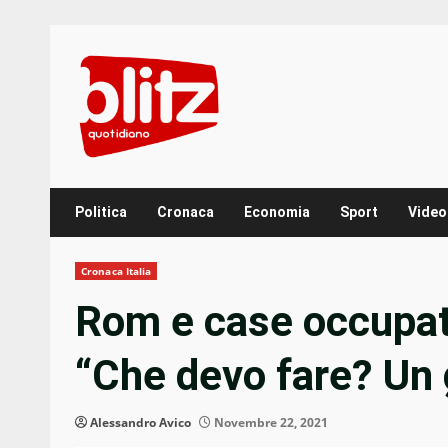
Skip
to
content
Politica
Cronaca
Economia
Sport
Video
Cronaca Italia
Rom e case occupate
“Che devo fare? Un 
Alessandro Avico
Novembre 22, 2021