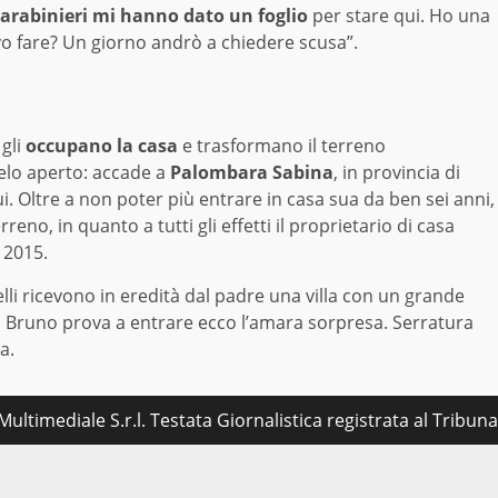
Carabinieri mi hanno dato un foglio
per stare qui. Ho una
vo fare? Un giorno andrò a chiedere scusa”.
gli
occupano la casa
e trasformano il terreno
ielo aperto: accade a
Palombara Sabina
, in provincia di
i. Oltre a non poter più entrare in casa sua da ben sei anni,
reno, in quanto a tutti gli effetti il proprietario di casa
 2015.
telli ricevono in eredità dal padre una villa con un grande
 Bruno prova a entrare ecco l’amara sorpresa. Serratura
a.
ultimediale S.r.l. Testata Giornalistica registrata al Tribu