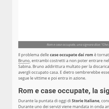
Rom e case occupate, una signora dice: "Che
Il problema delle
case occupate dai rom
è tornat
Bruno
, entrambi costretti a non poter entrare ne
Sabina. Bruno addirittura multato per la discaric
avergli occupato casa. E dietro sembrerebbe esse
segue le vittime e poi entra in azione.
Rom e case occupate, la si
Durante la puntata di oggi di
Storie Italiane
, con
Durante uno dei servizi viene mandata in onda a