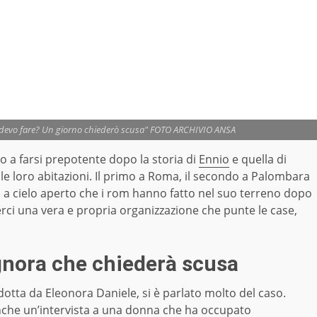
 devo fare? Un giorno chiederò scusa" FOTO ARCHIVIO ANSA
o a farsi prepotente dopo la storia di
Ennio
e quella di
lle loro abitazioni. Il primo a Roma, il secondo a Palombara
a a cielo aperto che i rom hanno fatto nel suo terreno dopo
rci una vera e propria organizzazione che punte le case,
gnora che chiederà scusa
dotta da Eleonora Daniele, si è parlato molto del caso.
nche un’intervista a una donna che ha occupato