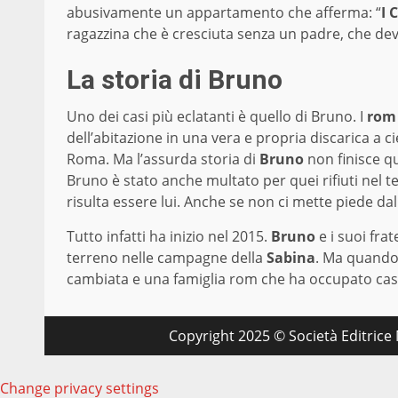
abusivamente un appartamento che afferma: “
I 
ragazzina che è cresciuta senza un padre, che de
La storia di Bruno
Uno dei casi più eclatanti è quello di Bruno. I
rom
dell’abitazione in una vera e propria discarica a c
Roma. Ma l’assurda storia di
Bruno
non finisce qu
Bruno è stato anche multato per quei rifiuti nel ter
risulta essere lui. Anche se non ci mette piede dal
Tutto infatti ha inizio nel 2015.
Bruno
e i suoi fra
terreno nelle campagne della
Sabina
. Ma quando
cambiata e una famiglia rom che ha occupato cas
Copyright 2025 © Società Editrice M
Change privacy settings