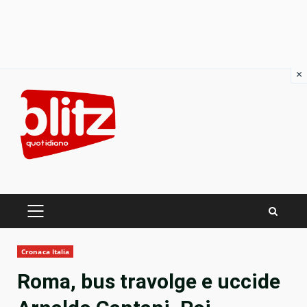
×
Skip
to
content
PRIMARY
MENU
Cronaca Italia
Roma, bus travolge e uccide