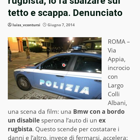
rugbista, lo fa sbalzare sul
tetto e scappa. Denunciato
luiss_vcontursi
Giugno 7, 2014
ROMA –
Via
Appia,
incrocio
con
Largo
Colli
Albani,
una scena da film: una
Bmw con a bordo
un disabile
sperona l’auto di un
ex
rugbista
. Questo scende per costatare i
danni e l’altro, invece di fermarsi, accelera: