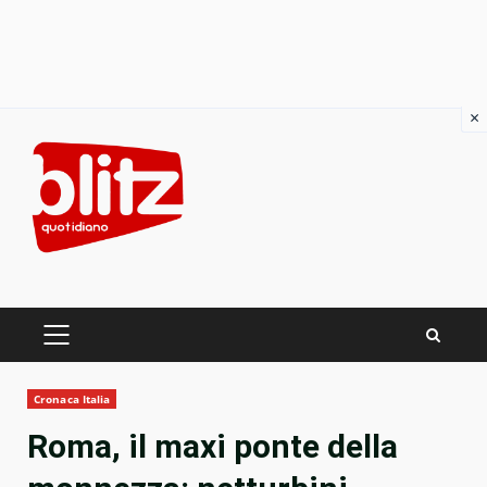
×
Skip
to
content
PRIMARY
MENU
Cronaca Italia
Roma, il maxi ponte della