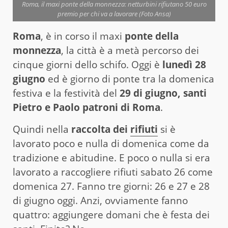
Roma, il maxi ponte della monnezza: netturbini rifiutano 50 euro
premio per chi va a lavorare (Foto Ansa)
Roma
, è in corso il maxi
ponte della
monnezza
, la città è a metà percorso dei
cinque giorni dello schifo. Oggi è
lunedì 28
giugno
ed è giorno di ponte tra la domenica
festiva e la festività del
29 di giugno, santi
Pietro e Paolo patroni di Roma
.
Quindi nella
raccolta dei
rifiuti
si è
lavorato poco e nulla di domenica come da
tradizione e abitudine. E poco o nulla si era
lavorato a raccogliere rifiuti sabato 26 come
domenica 27. Fanno tre giorni: 26 e 27 e 28
di giugno oggi. Anzi, ovviamente fanno
quattro: aggiungere domani che è festa dei