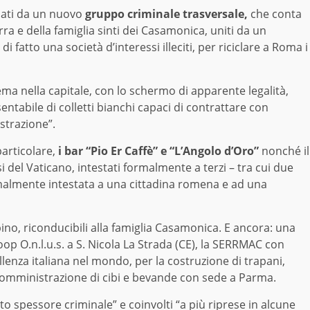
lati da un nuovo
gruppo criminale trasversale,
che conta
a e della famiglia sinti dei Casamonica, uniti da un
i fatto una società d’interessi illeciti, per riciclare a Roma i
a nella capitale, con lo schermo di apparente legalità,
esentabile di colletti bianchi capaci di contrattare con
strazione”.
particolare,
i bar “Pio Er Caffè” e “L’Angolo d’Oro”
nonché il
si del Vaticano, intestati formalmente a terzi – tra cui due
ormalmente intestata a una cittadina romena e ad una
ino, riconducibili alla famiglia Casamonica. E ancora: una
oop O.n.l.u.s. a S. Nicola La Strada (CE), la SERRMAC con
lenza italiana nel mondo, per la costruzione di trapani,
i somministrazione di cibi e bevande con sede a Parma.
to spessore criminale” e coinvolti “a più riprese in alcune