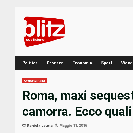
Skip
to
content
Politica
Cronaca
Economia
Sport
Video
Cronaca Italia
Roma, maxi sequestro
camorra. Ecco quali
Daniela Lauria
Maggio 11, 2016