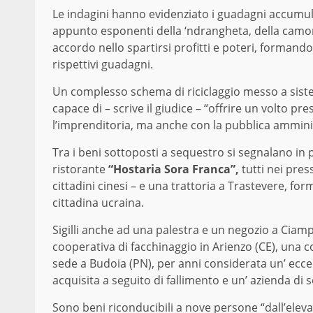
Le indagini hanno evidenziato i guadagni accumu
appunto esponenti della ‘ndrangheta, della camorr
accordo nello spartirsi profitti e poteri, formando d
rispettivi guadagni.
Un complesso schema di riciclaggio messo a sistem
capace di – scrive il giudice – “offrire un volto pr
l’imprenditoria, ma anche con la pubblica ammini
Tra i beni sottoposti a sequestro si segnalano in 
ristorante
“Hostaria Sora Franca”,
tutti nei pres
cittadini cinesi – e una trattoria a Trastevere, f
cittadina ucraina.
Sigilli anche ad una palestra e un negozio a Ciamp
cooperativa di facchinaggio in Arienzo (CE), una c
sede a Budoia (PN), per anni considerata un’ eccel
acquisita a seguito di fallimento e un’ azienda d
Sono beni riconducibili a nove persone “dall’eleva