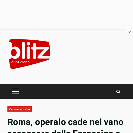
×
Skip
to
content
PRIMARY
MENU
Cronaca Italia
Roma, operaio cade nel vano