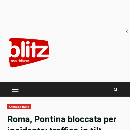
×
Skip
to
content
PRIMARY
MENU
Cronaca Italia
Roma, Pontina bloccata per