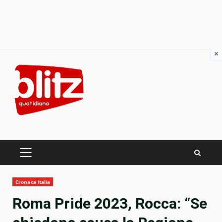
×
Skip
to
content
PRIMARY
MENU
Cronaca Italia
Roma Pride 2023, Rocca: “Se