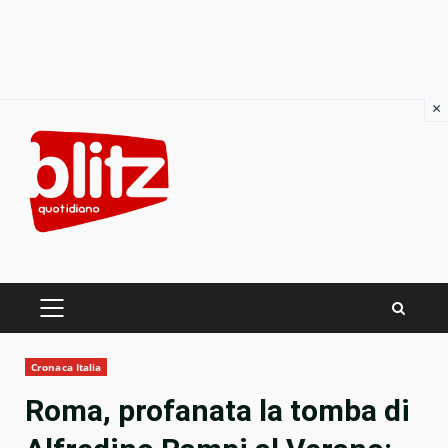
×
Skip
to
content
PRIMARY
MENU
Cronaca Italia
Roma, profanata la tomba di