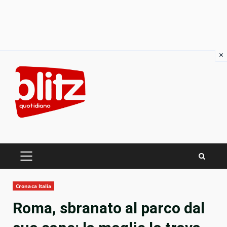
×
Skip
to
content
PRIMARY
MENU
Cronaca Italia
Roma, sbranato al parco dal